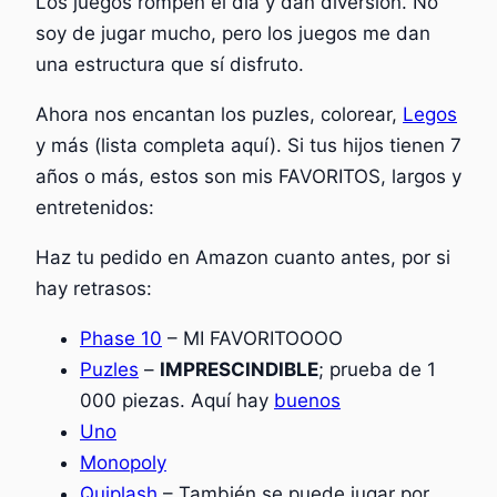
Los juegos rompen el día y dan diversión. No
soy de jugar mucho, pero los juegos me dan
una estructura que sí disfruto.
Ahora nos encantan los puzles, colorear,
Legos
y más (lista completa aquí). Si tus hijos tienen 7
años o más, estos son mis FAVORITOS, largos y
entretenidos:
Haz tu pedido en Amazon cuanto antes, por si
hay retrasos:
Phase 10
– MI FAVORITOOOO
Puzles
–
IMPRESCINDIBLE
; prueba de 1
000 piezas. Aquí hay
buenos
Uno
Monopoly
Quiplash
– También se puede jugar por