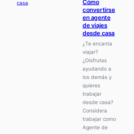
Cómo
creador
convertirse
de
en agente
contenido
de viajes
independie
desde casa
¿Te encanta
viajar?
¿Disfrutas
ayudando a
los demás y
quieres
trabajar
desde casa?
Considera
trabajar como
Agente de