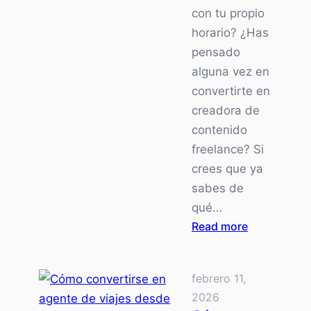
con tu propio
horario? ¿Has
pensado
alguna vez en
convertirte en
creadora de
contenido
freelance? Si
crees que ya
sabes de
qué…
:
Read more
Cómo
ganar
febrero 11,
dinero
2026
como