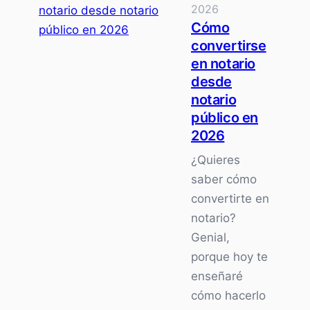
2026
empresa
Cómo
de
convertirse
limpieza
en notario
y
desde
ganar
notario
1.000
público en
dólares
2026
semanales
¿Quieres
desde
saber cómo
casa
convertirte en
en
notario?
2026
Genial,
porque hoy te
enseñaré
cómo hacerlo