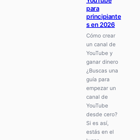
YouTube
y
para
gana
principiante
2.000
s en 2026
USD
Cómo crear
al
un canal de
mes
YouTube y
desde
casa
ganar dinero
¿Buscas una
guía para
empezar un
canal de
YouTube
desde cero?
Si es así,
estás en el