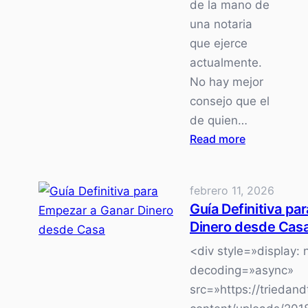
de la mano de
una notaria
que ejerce
actualmente.
No hay mejor
consejo que el
de quien…
:
Read more
Cómo
convertirse
febrero 11, 2026
en
Guía Definitiva pa
notario
Dinero desde Cas
desde
notario
<div style=»display:
público
decoding=»async»
en
src=»https://trieda
2026