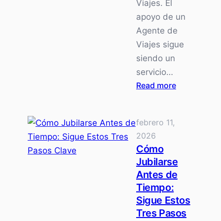
Viajes. El
apoyo de un
Agente de
Viajes sigue
siendo un
servicio…
:
Read more
Cómo
convertirse
febrero 11,
en
2026
agente
Cómo
de
Jubilarse
viajes
Antes de
desde
Tiempo:
casa
Sigue Estos
Tres Pasos