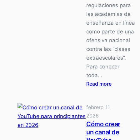
regulaciones para
las academias de
enseñanza en línea
como parte de una
ofensiva nacional
contra las “clases
extraescolares”.
Para conocer
toda…
:
Read more
Enseña
inglés
febrero 11,
en
2026
línea
Cómo crear
para
un canal de
VIPKID