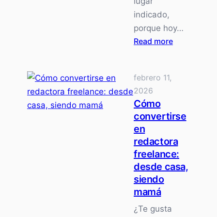
lugar
indicado,
porque hoy…
:
Read more
Cómo
crear
febrero 11,
un
2026
canal
Cómo
de
convertirse
YouTube
en
para
redactora
principiant
freelance:
en
desde casa,
2026
siendo
mamá
¿Te gusta