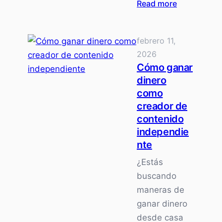
:
Read more
Gana
hasta
febrero 11,
$500
2026
a
Cómo ganar
la
dinero
SEMANA
como
lavando
creador de
ropa
contenido
independie
nte
¿Estás
buscando
maneras de
ganar dinero
desde casa