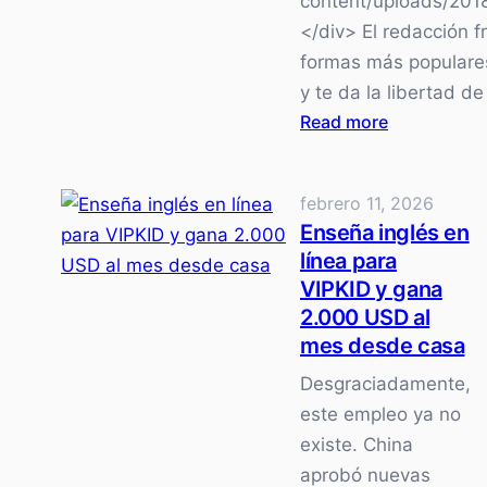
content/uploads/2018
</div> El redacción f
formas más populares
y te da la libertad d
:
Read more
Guía
Definitiva
febrero 11, 2026
para
Enseña inglés en
Empezar
línea para
a
VIPKID y gana
Ganar
2.000 USD al
Dinero
mes desde casa
desde
Desgraciadamente,
Casa
este empleo ya no
existe. China
aprobó nuevas