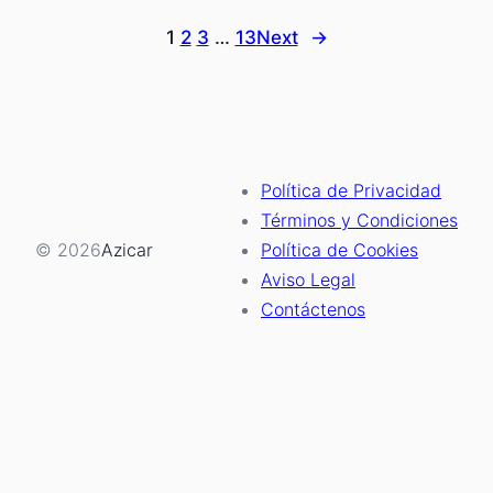
Cómo
1
2
3
…
13
Next
→
convertirse
en
redactora
freelance:
desde
casa,
Política de Privacidad
siendo
Términos y Condiciones
mamá
© 2026
Azicar
Política de Cookies
Aviso Legal
Contáctenos