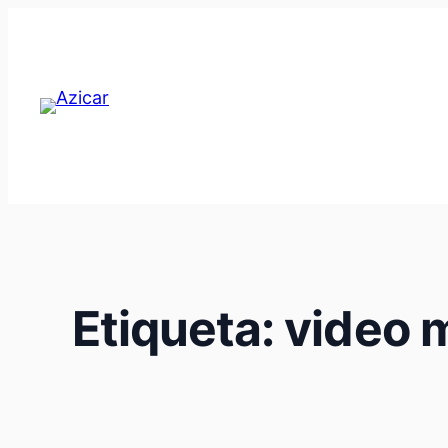
Saltar
al
contenido
Etiqueta:
video 